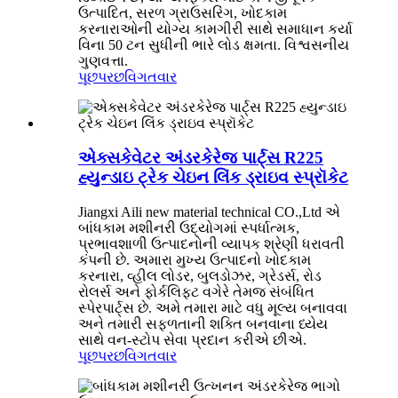
ઉત્પાદિત, સરળ ગ્રાઉસરિંગ, ખોદકામ
કરનારાઓની યોગ્ય કામગીરી સાથે સમાધાન કર્યા
વિના 50 ટન સુધીની ભારે લોડ ક્ષમતા. વિશ્વસનીય
ગુણવત્તા.
પૂછપરછ
વિગતવાર
એક્સકેવેટર અંડરકેરેજ પાર્ટ્સ R225
હ્યુન્ડાઇ ટ્રેક ચેઇન લિંક ડ્રાઇવ સ્પ્રૉકેટ
Jiangxi Aili new material technical CO.,Ltd એ
બાંધકામ મશીનરી ઉદ્યોગમાં સ્પર્ધાત્મક,
પ્રભાવશાળી ઉત્પાદનોની વ્યાપક શ્રેણી ધરાવતી
કંપની છે. અમારા મુખ્ય ઉત્પાદનો ખોદકામ
કરનારા, વ્હીલ લોડર, બુલડોઝર, ગ્રેડર્સ, રોડ
રોલર્સ અને ફોર્કલિફ્ટ વગેરે તેમજ સંબંધિત
સ્પેરપાર્ટ્સ છે. અમે તમારા માટે વધુ મૂલ્ય બનાવવા
અને તમારી સફળતાની શક્તિ બનવાના ધ્યેય
સાથે વન-સ્ટોપ સેવા પ્રદાન કરીએ છીએ.
પૂછપરછ
વિગતવાર