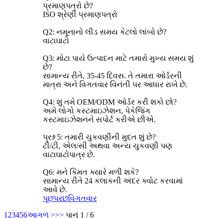
પ્રમાણપત્રો છે?
ISO શ્રેણી પ્રમાણપત્રો
Q2: નમૂનાનો લીડ સમય કેટલો લાંબો છે?
વાટાઘાટો
Q3: મોટા પાયે ઉત્પાદન માટે તમારો મુખ્ય સમય શું
છે?
સામાન્ય રીતે, 35-45 દિવસ. તે તમારા ઓર્ડરની
માત્રા અને વિગતવાર વિનંતી પર આધાર રાખે છે.
Q4: શું તમે OEM/ODM ઓર્ડર કરી શકો છો?
અમે લોગો કસ્ટમાઇઝેશન, પેકેજિંગ
કસ્ટમાઇઝેશનને સપોર્ટ કરીએ છીએ.
પ્રશ્ન 5: તમારી ચુકવણીની મુદત શું છે?
ટી/ટી, એલ/સી અથવા અન્ય ચુકવણી પણ
વાટાઘાટોપાત્ર છે.
Q6: મને કિંમત ક્યારે મળી શકે?
સામાન્ય રીતે 24 કલાકની અંદર ક્વોટ કરવામાં
આવે છે.
પૂછપરછ
વિગતવાર
1
2
3
4
5
6
આગળ >
>>
પાનું 1 / 6