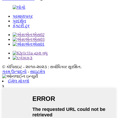
પ્રમાણપત્ર
પ્રદર્શન
ફેક્ટરી ટૂર
© કૉપિરાઇટ - ૨૦૧૦-૨૦૨૩ : સર્વાધિકાર સુરક્ષિત.
ગરમ ઉત્પાદનો
-
સાઇટમેપ
ઈમેલ મોકલો
x