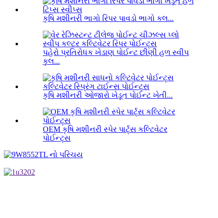
કૃષિ મશીનરી ભાગો રિપર પાવડો ભાગો કલ...
પહેરો પ્રતિરોધક ખેડાણ પોઈન્ટ છીણી હળ સ્વીપ
કુલ...
કૃષિ મશીનરી ઓજારો ખેડૂત પોઈન્ટ ખેતી...
OEM કૃષિ મશીનરી સ્પેર પાર્ટ્સ કલ્ટિવેટર
પોઈન્ટ્સ