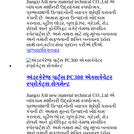
Jiangxi Aili new material technical CO.,Ltd એ
બાંધકામ મશીનરી ઉદ્યોગમાં સ્પર્ધાત્મક,
પ્રભાવશાળી ઉત્પાદનોની વ્યાપક શ્રેણી ધરાવતી
કંપની છે. અમારા મુખ્ય ઉત્પાદનો ખોદકામ
કરનારા, વ્હીલ લોડર, બુલડોઝર, ગ્રેડર્સ, રોડ
રોલર્સ અને ફોર્કલિફ્ટ વગેરે તેમજ સંબંધિત
સ્પેરપાર્ટ્સ છે. અમે તમારા માટે વધુ મૂલ્ય બનાવવા
અને તમારી સફળતાની શક્તિ બનવાના ધ્યેય
સાથે વન-સ્ટોપ સેવા પ્રદાન કરીએ છીએ.
પૂછપરછ
વિગતવાર
અંડરકેરેજ પાર્ટ્સ PC300 એક્સકેવેટર
સ્પ્રોકેટ્સ સેગમેન્ટ
Jiangxi Aili new material technical CO.,Ltd એ
બાંધકામ મશીનરી ઉદ્યોગમાં સ્પર્ધાત્મક,
પ્રભાવશાળી ઉત્પાદનોની વ્યાપક શ્રેણી ધરાવતી
કંપની છે. અમારા મુખ્ય ઉત્પાદનો ખોદકામ
કરનારા, વ્હીલ લોડર, બુલડોઝર, ગ્રેડર્સ, રોડ
રોલર્સ અને ફોર્કલિફ્ટ વગેરે તેમજ સંબંધિત
સ્પેરપાર્ટ્સ છે. અમે તમારા માટે વધુ મૂલ્ય બનાવવા
અને તમારી સફળતાની શક્તિ બનવાના ધ્યેય