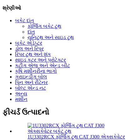
શ્રેણીઓ
બકેટ દાંત
ફોર્જિંગ બકેટ ટૂથ
દાંત
યુનિટૂથ અને સાઇડ ટૂથ
બકેટ એડેપ્ટર
ડોલ અને રિપર
રિપર ટૂથ અને શંક
સાઇડ કટર અને પ્રોટેક્ટર
કટીંગ એજ અને એન્ડ બીટ
કૃષિ મશીનરીના ભાગો
ગ્રાઇન્ડીંગ બોલ
પિન અને રીટેનર
બોલ્ટ એન્ડ નટ
અન્ય
મશીન
ફીચર્ડ ઉત્પાદનો
1U3302RCX ફોર્જિંગ ટૂથ CAT J300 એક્સકેવેટર