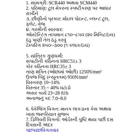
1. સામગ્રી: SCR440 અથવા SCM440
2. પરિમાણ: ટૂલ મેકરના સ્પષ્ટીકરણ પર આધાર
રાખીને
૩. છીણીનો પ્રકાર: મોઇલ પોઇન્ટ, બ્લન્ટ ટૂલ,
ફ્લેટ, વેજ
૪. ગરમીની સારવાર:
ઓસ્ટેન્ટિંગ તાપમાન ૮૧૦~૮૫૦ (૨૦ મિનિટ/ઇંચ)
ઠંડુ પાણી તેલ ઠંડુ કરવું
ટેમ્પરિંગ ૨૫૦~૩૦૦ (૧ કલાક/ઇંચ)
5. યાંત્રિક ગુણધર્મો:
સપાટીની કઠિનતા HRC51± 3
કોર કઠિનતા HRC35± 3
તાણ શક્તિ (ઓછામાં ઓછી) 1250N/mm²
ઉપજ બિંદુ (ન્યૂનતમ) 950N/mm²
વિસ્તરણ 10~14%
વિસ્તાર 35 ~ 40% ઘટાડો
અસર કાર્ય 23~28 ft1b
અનાજનું કદ 7.0~8.0
6. પેકેજિંગ વિગત: માનક લાકડાના કેસ અથવા
ખાસ જરૂરિયાત મુજબ
7. ડિલિવરી વિગતો: ઓર્ડરની પુષ્ટિ થયા પછી દસ
દિવસની અંદર
પૂછપરછ
વિગતવાર