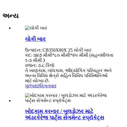
અન્ય
ચોકી બાર
ઉત્પાદન: CB350X80X 25 ચોકી બાર
કદ: ૩૪૭ મીમી*૮૦ મીમી*૨૫ મીમી (સહનશીલતા
૧-૩ મીમી）
વજન: ૩.૮ કિલો
તે ખાણકામ, બાંધકામ, ઔદ્યોગિક પરિવહન અને
અન્ય વિવિધ ક્ષેત્રો સહિત વિવિધ પરિસ્થિતિઓ
માટે યોગ્ય છે.
પૂછપરછ
વિગતવાર
ખોદકામ કરનાર / બુલડોઝર માટે
અંડરકેરેજ પાર્ટ્સ સેગમેન્ટ સ્પ્રૉકેટ્સ