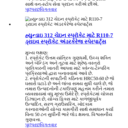
સાથે વન-સ્ટોપ સેવા પ્રદાન કરીએ છીએ.
પૂછપરછ
વિગતવાર
હ્યુન્ડાઇ 312 ચેઇન સ્પ્રૉકેટ માટે R110-7
ડ્રાઇવ સ્પ્રૉકેટ અંડરકેરેજ સ્પેરપાર્ટ્સ
મુખ્ય લક્ષણ:
1. સ્પ્રોકેટ ઉત્તમ યાંત્રિક ગુણધર્મો, ઉચ્ચ શક્તિ
અને બેન્ડિંગ અને તૂટવા માટે શ્રેષ્ઠ વસ્ત્રો
પ્રતિકારની ખાતરી આપવા માટે ક્વેન્ચ-ટેમ્પરિંગ
પ્રક્રિયાઓ દ્વારા બનાવવામાં આવે છે.
2. સ્પ્રોકેટની સપાટીની કઠિનતા HRC50-60 છે જે
ઘસારો ઘટાડે છે અને લાંબા સમય સુધી ચાલે છે, જે
તમારા ઉત્પાદનોની ટકાઉપણું મહત્તમ કરીને તમારા
વ્યવસાયમાં વધુ મૂલ્ય ઉમેરે છે. સ્પ્રોકેટમાં ચોક્કસ
ડિઝાઇન છે, યોગ્ય ફિક્સ માટે કાળજીપૂર્વક
ઉત્પાદિત, સરળ ગ્રાઉસરિંગ, ખોદકામ
કરનારાઓની યોગ્ય કામગીરી સાથે સમાધાન કર્યા
વિના 50 ટન સુધીની ભારે લોડ ક્ષમતા. વિશ્વસનીય
ગુણવત્તા.
પૂછપરછ
વિગતવાર