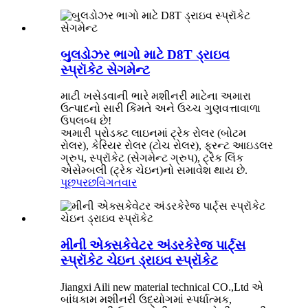
બુલડોઝર ભાગો માટે D8T ડ્રાઇવ
સ્પ્રૉકેટ સેગમેન્ટ
માટી ખસેડવાની ભારે મશીનરી માટેના અમારા
ઉત્પાદનો સારી કિંમતે અને ઉચ્ચ ગુણવત્તાવાળા
ઉપલબ્ધ છે!
અમારી પ્રોડક્ટ લાઇનમાં ટ્રેક રોલર (બોટમ
રોલર), કેરિયર રોલર (ટોચ રોલર), ફ્રન્ટ આઇડલર
ગ્રુપ, સ્પ્રૉકેટ (સેગમેન્ટ ગ્રુપ), ટ્રેક લિંક
એસેમ્બલી (ટ્રેક ચેઇન)નો સમાવેશ થાય છે.
પૂછપરછ
વિગતવાર
મીની એક્સકેવેટર અંડરકેરેજ પાર્ટ્સ
સ્પ્રૉકેટ ચેઇન ડ્રાઇવ સ્પ્રૉકેટ
Jiangxi Aili new material technical CO.,Ltd એ
બાંધકામ મશીનરી ઉદ્યોગમાં સ્પર્ધાત્મક,