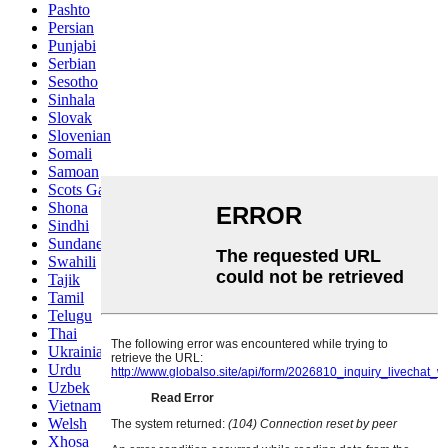
Pashto
Persian
Punjabi
Serbian
Sesotho
Sinhala
Slovak
Slovenian
Somali
Samoan
Scots Gaelic
Shona
Sindhi
Sundanese
Swahili
Tajik
Tamil
Telugu
Thai
Ukrainian
Urdu
Uzbek
Vietnamese
Welsh
Xhosa