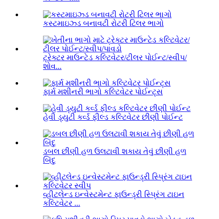
કસ્ટમાઇઝ્ડ બનાવટી રોટરી ટિલર ભાગો
ટ્રેક્ટર માઉન્ટેડ કલ્ટિવેટર/ટીલર પોઈન્ટ/સ્વીપ/
શોવ...
ફાર્મ મશીનરી ભાગો કલ્ટિવેટર પોઈન્ટ્સ
હેવી ડ્યુટી કર્વ્ડ ફીલ્ડ કલ્ટિવેટર છીણી પોઈન્ટ
ડબલ છીણી હળ ઉલટાવી શકાય તેવું છીણી હળ
બિંદુ
વ્હીટલેન્ડ ઇન્વેસ્ટમેન્ટ ફાઉન્ડ્રી સ્પ્રિંગ ટાઇન
કલ્ટિવેટર ...