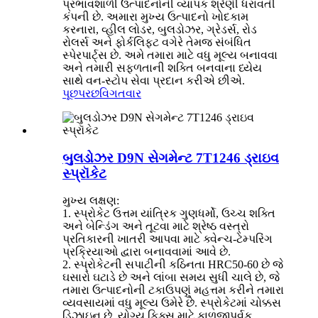
પ્રભાવશાળી ઉત્પાદનોની વ્યાપક શ્રેણી ધરાવતી
કંપની છે. અમારા મુખ્ય ઉત્પાદનો ખોદકામ
કરનારા, વ્હીલ લોડર, બુલડોઝર, ગ્રેડર્સ, રોડ
રોલર્સ અને ફોર્કલિફ્ટ વગેરે તેમજ સંબંધિત
સ્પેરપાર્ટ્સ છે. અમે તમારા માટે વધુ મૂલ્ય બનાવવા
અને તમારી સફળતાની શક્તિ બનવાના ધ્યેય
સાથે વન-સ્ટોપ સેવા પ્રદાન કરીએ છીએ.
પૂછપરછ
વિગતવાર
બુલડોઝર D9N સેગમેન્ટ 7T1246 ડ્રાઇવ
સ્પ્રૉકેટ
મુખ્ય લક્ષણ:
1. સ્પ્રોકેટ ઉત્તમ યાંત્રિક ગુણધર્મો, ઉચ્ચ શક્તિ
અને બેન્ડિંગ અને તૂટવા માટે શ્રેષ્ઠ વસ્ત્રો
પ્રતિકારની ખાતરી આપવા માટે ક્વેન્ચ-ટેમ્પરિંગ
પ્રક્રિયાઓ દ્વારા બનાવવામાં આવે છે.
2. સ્પ્રોકેટની સપાટીની કઠિનતા HRC50-60 છે જે
ઘસારો ઘટાડે છે અને લાંબા સમય સુધી ચાલે છે, જે
તમારા ઉત્પાદનોની ટકાઉપણું મહત્તમ કરીને તમારા
વ્યવસાયમાં વધુ મૂલ્ય ઉમેરે છે. સ્પ્રોકેટમાં ચોક્કસ
ડિઝાઇન છે, યોગ્ય ફિક્સ માટે કાળજીપૂર્વક