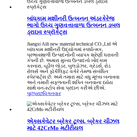
બાંધકામ મશીનરી ઉત્ખનન અંડરકેરેજ
ભાગો ઉચ્ચ ગુણવત્તાવાળા ઉત્ખનન ડબલ
ડ્રાઇવ સ્પ્રૉકેટ્સ
Jiangxi Aili new material technical CO.,Ltd એ
બાંધકામ મશીનરી ઉદ્યોગમાં સ્પર્ધાત્મક,
પ્રભાવશાળી ઉત્પાદનોની વ્યાપક શ્રેણી ધરાવતી
કંપની છે. અમારા મુખ્ય ઉત્પાદનો ખોદકામ
કરનારા, વ્હીલ લોડર, બુલડોઝર, ગ્રેડર્સ, રોડ
રોલર્સ અને ફોર્કલિફ્ટ વગેરે તેમજ સંબંધિત
સ્પેરપાર્ટ્સ છે. અમે તમારા માટે વધુ મૂલ્ય બનાવવા
અને તમારી સફળતાની શક્તિ બનવાના ધ્યેય
સાથે વન-સ્ટોપ સેવા પ્રદાન કરીએ છીએ.
પૂછપરછ
વિગતવાર
એક્સકેવેટર બ્રેકર ટૂલ્સ, બ્રેકર ચીઝલ
માટે 42CrMo મટીરીયલ