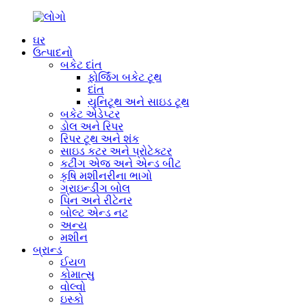
ઘર
ઉત્પાદનો
બકેટ દાંત
ફોર્જિંગ બકેટ ટૂથ
દાંત
યુનિટૂથ અને સાઇડ ટૂથ
બકેટ એડેપ્ટર
ડોલ અને રિપર
રિપર ટૂથ અને શંક
સાઇડ કટર અને પ્રોટેક્ટર
કટીંગ એજ અને એન્ડ બીટ
કૃષિ મશીનરીના ભાગો
ગ્રાઇન્ડીંગ બોલ
પિન અને રીટેનર
બોલ્ટ એન્ડ નટ
અન્ય
મશીન
બ્રાન્ડ
ઈયળ
કોમાત્સુ
વોલ્વો
ઇસ્કો