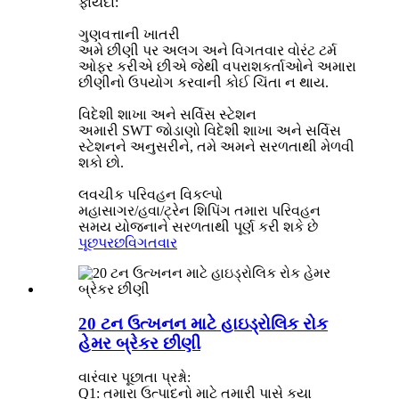
ફાયદા:
ગુણવત્તાની ખાતરી
અમે છીણી પર અલગ અને વિગતવાર વોરંટ ટર્મ
ઓફર કરીએ છીએ જેથી વપરાશકર્તાઓને અમારા
છીણીનો ઉપયોગ કરવાની કોઈ ચિંતા ન થાય.
વિદેશી શાખા અને સર્વિસ સ્ટેશન
અમારી SWT જોડાણો વિદેશી શાખા અને સર્વિસ
સ્ટેશનને અનુસરીને, તમે અમને સરળતાથી મેળવી
શકો છો.
લવચીક પરિવહન વિકલ્પો
મહાસાગર/હવા/ટ્રેન શિપિંગ તમારા પરિવહન
સમય યોજનાને સરળતાથી પૂર્ણ કરી શકે છે
પૂછપરછ
વિગતવાર
20 ટન ઉત્ખનન માટે હાઇડ્રોલિક રોક
હેમર બ્રેકર છીણી
વારંવાર પૂછાતા પ્રશ્નો:
Q1: તમારા ઉત્પાદનો માટે તમારી પાસે કયા