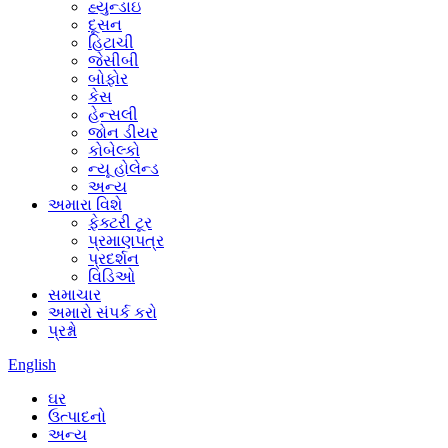
હ્યુન્ડાઇ
દૂસન
હિટાચી
જેસીબી
બોફોર
કેસ
હેન્સલી
જોન ડીયર
કોબેલ્કો
ન્યૂ હોલેન્ડ
અન્ય
અમારા વિશે
ફેક્ટરી ટૂર
પ્રમાણપત્ર
પ્રદર્શન
વિડિઓ
સમાચાર
અમારો સંપર્ક કરો
પ્રશ્નો
English
ઘર
ઉત્પાદનો
અન્ય