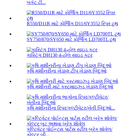
બકેટ ટી...
R550/D11R માટે ફોર્જિંગ D11/6Y3552 રિપર ટૂથ
SY750/870/SY650 માટે ફોર્જિંગ LD700TL ટૂથ
કાસ્ટિંગ DH130 4-હોલ સાઇડ કટર
કૃષિ મશીનરીના ખેડાણ ટીપ ખેડાણ બિંદુઓ
કૃષિ મશીનરી માટે કસ્ટમાઇઝ્ડ ખેડાણ બિંદુઓ
કૃષિ મશીનરીના રિપર/કલ્ટીવેટર/ખેતી બિંદુઓ...
કલ્ટિવેટર પોઈન્ટ્સ પાર્ટ્સ સ્ટીલ બ્રેક શોવેલ/
કોલ્ટર બી...