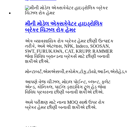
મીની મોડેલ એક્સકેવેટર હાઇડ્રોલિક
બ્રેકર ચિઝલ રોક હેમર
એક વ્યાવસાયિક રોક બ્રેકર હેમર છીણી ઉત્પાદક
તરીકે, અમે એટલાસ, NPK, Indeco, SOOSAN,
SWT, FURUKAWA, CAT, KRUPP, RAMMER
જેવા વિવિધ બ્રાન્ડના બ્રેકર્સ માટે છીણી બનાવી
શકીએ છીએ.
મોન્ટાબર્ટ,એમએસબી,સ્કોમેક,ટોકુ,ટોયો,આર્ડન,એરોહેડ,બ
આપણે વેજ ચીઝલ, મોઇલ પોઈન્ટ, બ્લન્ટ, ફ્લેટ
એન્ડ, કોનિકલ, પાઈલ ડ્રાઇવિંગ ટૂલ હેડ જેવા
વિવિધ પ્રકારના છીણી બનાવી શકીએ છીએ.
અમે પરીક્ષણ માટે નાના MOQ સાથે ઉપર રોક
બ્રેકર હેમર છીણી બનાવી શકીએ છીએ.